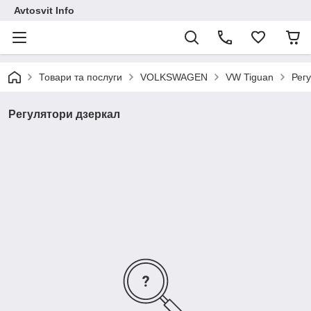
Avtosvit Info
Товари та послуги
VOLKSWAGEN
VW Tiguan
Рег
Регулятори дзеркал