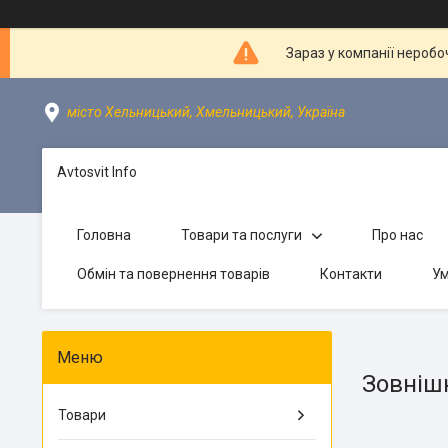
Зараз у компанії неробо
місто Хельницький, Хмельницький, Україна
Avtosvit Info
Головна
Товари та послуги
Про нас
Обмін та повернення товарів
Контакти
Ум
Зовнішн
Товари