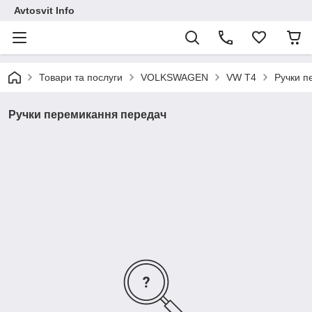
Avtosvit Info
Товари та послуги
VOLKSWAGEN
VW T4
Ручки п
Ручки перемикання передач