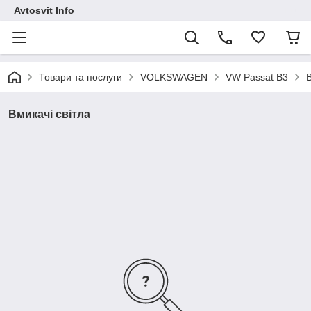
Avtosvit Info
Товари та послуги
VOLKSWAGEN
VW Passat B3
В
Вмикачі світла