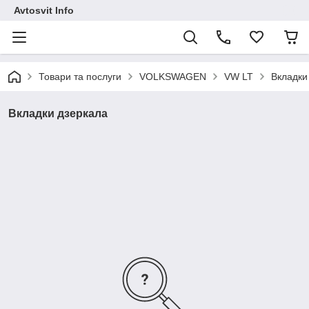
Avtosvit Info
Товари та послуги
VOLKSWAGEN
VW LT
Вкладки
Вкладки дзеркала