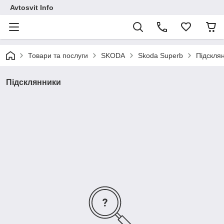
Avtosvit Info
Товари та послуги
SKODA
Skoda Superb
Підскля
Підсклянники