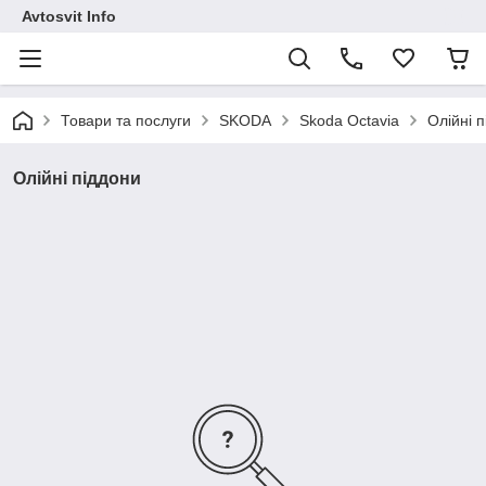
Avtosvit Info
Товари та послуги
SKODA
Skoda Octavia
Олійні 
Олійні піддони