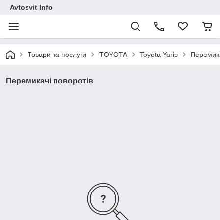
Avtosvit Info
Товари та послуги
TOYOTA
Toyota Yaris
Перемика
Перемикачі поворотів