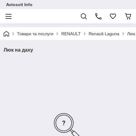
Avtosvit Info
Товари та послуги
RENAULT
Renault Laguna
Люк
Люк на даху