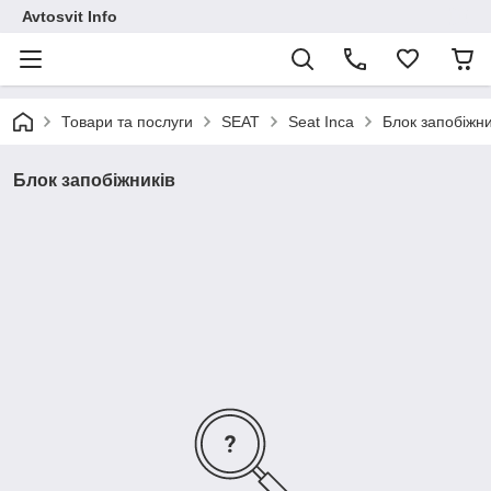
Avtosvit Info
Товари та послуги
SEAT
Seat Inca
Блок запобіжни
Блок запобіжників