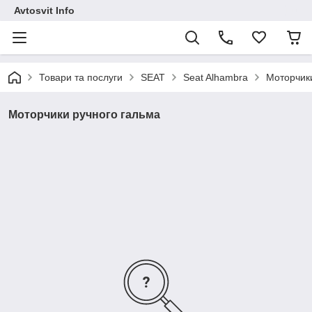
Avtosvit Info
Товари та послуги
SEAT
Seat Alhambra
Моторчики
Моторчики ручного гальма