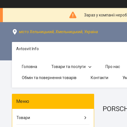
Зараз у компанії неро
місто Хельницький, Хмельницький, Україна
Avtosvit Info
Головна
Товари та послуги
Про нас
Обмін та повернення товарів
Контакти
Ум
PORSC
Товари